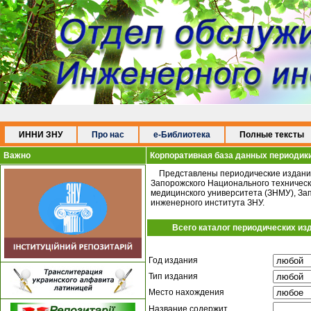
ИННИ ЗНУ
Про нас
e-Библиотека
Полные тексты
Важно
Корпоративная база данных периодик
Представлены периодические издания
Запорожского Национального техническ
медицинского университета (ЗНМУ), За
инженерного института ЗНУ.
Всего каталог периодических из
Год издания
Тип издания
Место нахождения
Название содержит